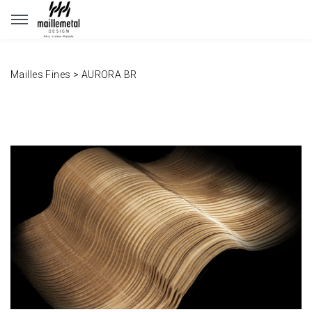
Panneau de gestion des cookies
Mailles Fines
>
AURORA BR
www.maillemetaldesign.fr
" width="1140" height="640">