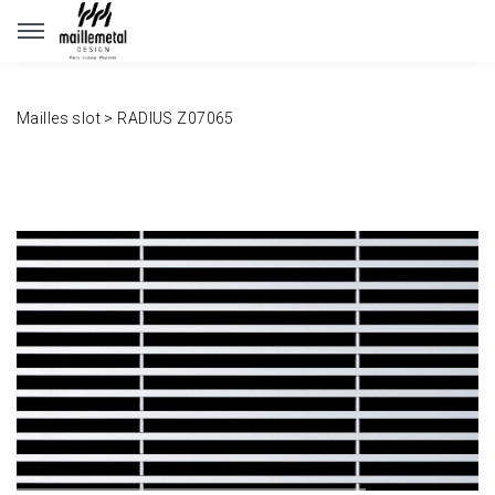
Panneau de gestion des cookies
Mailles slot
>
RADIUS Z07065
www.maillemetaldesign.fr
" width="1140" height="640">
www.maillemetaldesign.fr
" width="1140" height="640">