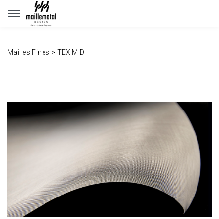
Panneau de gestion des cookies
Mailles Fines
>
TEX MID
www.maillemetaldesign.fr
" width="1140" height="640">