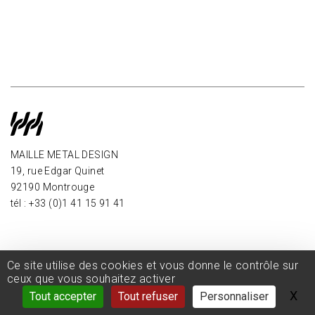
MAILLE METAL DESIGN
19, rue Edgar Quinet
92190 Montrouge
tél : +33 (0)1 41 15 91 41
Ce site utilise des cookies et vous donne le contrôle sur
ceux que vous souhaitez activer
X
Ma
Tout accepter
Tout refuser
Personnaliser
CGV
-
Mentions légales
-
Politique de confidentialité