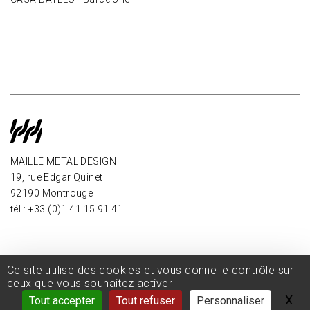
MAILLE METAL DESIGN
19, rue Edgar Quinet
92190 Montrouge
tél : +33 (0)1 41 15 91 41
Ce site utilise des cookies et vous donne le contrôle sur
ceux que vous souhaitez activer
X
Ma
Tout accepter
Tout refuser
Personnaliser
CGV
-
Mentions légales
-
Politique de confidentialité