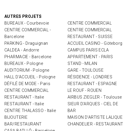
AUTRES PROJETS
BUREAUX - Courbevoie
CENTRE COMMERCIAL
CENTRE COMMERCIAL -
CENTRE COMMERCIAL
Barcelone
RESTAURANT - SUISSE
PARKING - Draguignan
ACCUEIL CASINO - Göteborg
CALDEA - Andorre
CAMPUS PARIS ECLA
PHARMACIE - Barcelone
APPARTEMENT - PARIS
BUREAUX - Pologne
STAND - MILAN
AUDITORIUM - Pologne
GARE - TOULOUSE
HALL D’ACCUEIL - Pologne
RÉSIDENCE - LONDRES
DÉFILÉ DE MODE - Paris
RESTAURANT - ESPAGNE
CENTRE COMMERCIAL
LE ROUF - ROUEN
RESTAURANT - Italie
AIRBUS ZIEGLER - Toulouse
RESTAURANT - Italie
SIEUR D’ARQUES - CIEL DE
CENTRE THALASSO - Italie
BAR
BIJOUTERIE
MAISON D’ARTISTE LALIQUE
BAR/RESTAURANT
CHANDELIER - RESTAURANT
CASA BATLLÓ - Barcelone