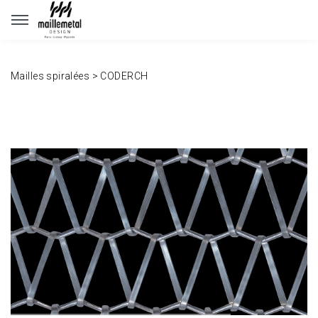
Panneau de gestion des cookies
Mailles spiralées
>
CODERCH
www.maillemetaldesign.fr
" width="1140" height="640">
www.maillemetaldesign.fr
" width="1140" height="640">