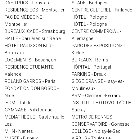
DAF TRUCK - Louvres
STADE - Budapest
RÉSIDENCE EOS - Montpellier
CENTRE CULTUREL - Finlande
FAC DE MÉDECINE -
HÔTEL - Pologne
Montpellier
HÔTEL - Pologne
BUREAUX ICADE - Strasbourg
CENTRE COMMERCIAL -
HALLE - Carrières sur Seine
Allemagne
HÔTEL RADISSON BLU -
PARC DES EXPOSITIONS -
Bordeaux
Kielce
LOGEMENTS - Besançon
BUREAUX - Reims
RÉSIDENCE ÉTUDIANTE -
HÔPITAL - Portugal
Valence
PARKING - Dreux
ROLAND GARROS - Paris
SIÈGE ORANGE - Issy-les-
FONDATION DON BOSCO -
Moulineaux
Nice
ASM - Clermont-Ferrand
IEOM - Tahiti
INSTITUT PHOTOVOLTAÏQUE -
GYMNASE - Villelongue
Saclay
MÉDIATHÈQUE - Castelnau-le-
MÉTRO DE RENNES
Lez
CONSERVATOIRE - Gonesse
M.I.N - Nantes
COLLÈGE - Noisy-le-Sec
MUSÉE - Bayeux
AIRBUS - Toulouse