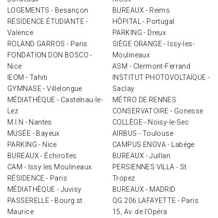
LOGEMENTS - Besançon
BUREAUX - Reims
RÉSIDENCE ÉTUDIANTE -
HÔPITAL - Portugal
Valence
PARKING - Dreux
ROLAND GARROS - Paris
SIÈGE ORANGE - Issy-les-
FONDATION DON BOSCO -
Moulineaux
Nice
ASM - Clermont-Ferrand
IEOM - Tahiti
INSTITUT PHOTOVOLTAÏQUE -
GYMNASE - Villelongue
Saclay
MÉDIATHÈQUE - Castelnau-le-
MÉTRO DE RENNES
Lez
CONSERVATOIRE - Gonesse
M.I.N - Nantes
COLLÈGE - Noisy-le-Sec
MUSÉE - Bayeux
AIRBUS - Toulouse
PARKING - Nice
CAMPUS ENOVA - Labège
BUREAUX - Échirolles
BUREAUX - Juillan
CAM - Issy les Moulineaux
PERSIENNES VILLA - St
RÉSIDENCE - Paris
Tropez
MÉDIATHÈQUE - Juvisy
BUREAUX - MADRID
PASSERELLE - Bourg st
QG 206 LAFAYETTE - Paris
Maurice
15, Av. de l’Opéra