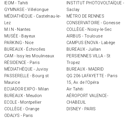
IEOM - Tahiti
INSTITUT PHOTOVOLTAÏQUE -
GYMNASE - Villelongue
Saclay
MÉDIATHÈQUE - Castelnau-le-
MÉTRO DE RENNES
Lez
CONSERVATOIRE - Gonesse
M.I.N - Nantes
COLLÈGE - Noisy-le-Sec
MUSÉE - Bayeux
AIRBUS - Toulouse
PARKING - Nice
CAMPUS ENOVA - Labège
BUREAUX - Échirolles
BUREAUX - Juillan
CAM - Issy les Moulineaux
PERSIENNES VILLA - St
RÉSIDENCE - Paris
Tropez
MÉDIATHÈQUE - Juvisy
BUREAUX - MADRID
PASSERELLE - Bourg st
QG 206 LAFAYETTE - Paris
Maurice
15, Av. de l’Opéra
ECUADOR EXPO - Milan
Air Tahiti
BUREAUX - Meudon
AÉROPORT VALENCE-
ECOLE - Montpellier
CHABEUIL
COLLÈGE - Orange
DISNEY - PARIS
ODALYS - Paris