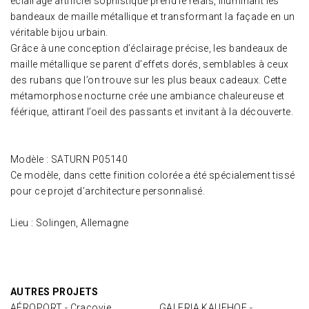
éclairage artificiel sophistiqué prend le relais, illuminant les
bandeaux de maille métallique et transformant la façade en un
véritable bijou urbain.
Grâce à une conception d’éclairage précise, les bandeaux de
maille métallique se parent d’effets dorés, semblables à ceux
des rubans que l’on trouve sur les plus beaux cadeaux. Cette
métamorphose nocturne crée une ambiance chaleureuse et
féérique, attirant l’oeil des passants et invitant à la découverte.
Modèle : SATURN P05140
Ce modèle, dans cette finition colorée a été spécialement tissé
pour ce projet d’architecture personnalisé.
Lieu : Solingen, Allemagne
AUTRES PROJETS
AÉROPORT - Cracovie
GALERIA KAUFHOF -