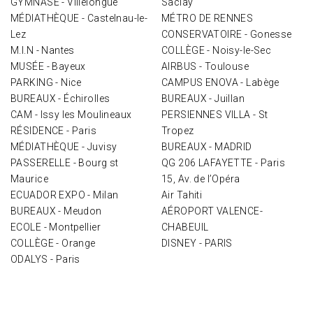
GYMNASE - Villelongue
Saclay
MÉDIATHÈQUE - Castelnau-le-
MÉTRO DE RENNES
Lez
CONSERVATOIRE - Gonesse
M.I.N - Nantes
COLLÈGE - Noisy-le-Sec
MUSÉE - Bayeux
AIRBUS - Toulouse
PARKING - Nice
CAMPUS ENOVA - Labège
BUREAUX - Échirolles
BUREAUX - Juillan
CAM - Issy les Moulineaux
PERSIENNES VILLA - St
RÉSIDENCE - Paris
Tropez
MÉDIATHÈQUE - Juvisy
BUREAUX - MADRID
PASSERELLE - Bourg st
QG 206 LAFAYETTE - Paris
Maurice
15, Av. de l’Opéra
ECUADOR EXPO - Milan
Air Tahiti
BUREAUX - Meudon
AÉROPORT VALENCE-
ECOLE - Montpellier
CHABEUIL
COLLÈGE - Orange
DISNEY - PARIS
ODALYS - Paris