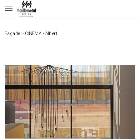
Panneau de gestion des cookies
Façade
>
CINÉMA - Albert
www.maillemetaldesign.fr
" width="1140" height="640">
www.maillemetaldesign.fr
" width="1140" height="640">
www.maillemetaldesign.fr
" width="1140" height="640">
www.maillemetaldesign.fr
" width="1140" height="640">
www.maillemetaldesign.fr
" width="1140" height="640">
www.maillemetaldesign.fr
" width="1140" height="640">