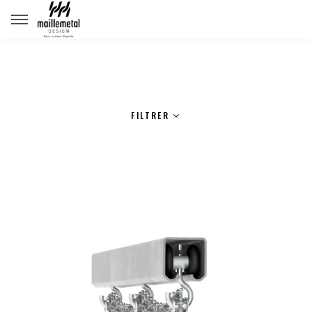
Panneau de gestion des cookies
FILTRER
www.maillemetaldesign.fr
" width="1140" height="640">