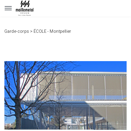
Panneau de gestion des cookies
Garde-corps
>
ÉCOLE - Montpellier
www.maillemetaldesign.fr
" width="1140" height="640">
www.maillemetaldesign.fr
" width="1140" height="640">
www.maillemetaldesign.fr
" width="1140" height="640">
www.maillemetaldesign.fr
" width="1140" height="640">